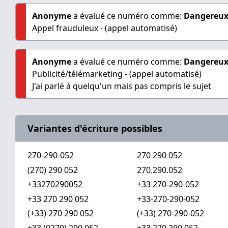
Anonyme
a évalué ce numéro comme:
Dangereu
Appel frauduleux - (appel automatisé)
Anonyme
a évalué ce numéro comme:
Dangereu
Publicité/télémarketing - (appel automatisé)
J'ai parlé à quelqu'un mais pas compris le sujet
Variantes d'écriture possibles
270-290-052
270 290 052
(270) 290 052
270.290.052
+33270290052
+33 270-290-052
+33 270 290 052
+33-270-290-052
(+33) 270 290 052
(+33) 270-290-052
+33 (0270) 290 052
+33.270.290.052