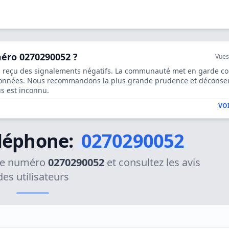
méro 0270290052 ?
Vues
 reçu des signalements négatifs. La communauté met en garde co
 données. Nous recommandons la plus grande prudence et déconsei
us est inconnu.
VOI
léphone:
0270290052
 le numéro
0270290052
et consultez les avis
des utilisateurs