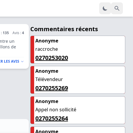
Commentaires récents
 :
135
Avis :
4
Anonyme
ntre un
llons de
raccroche
0270253020
R LES AVIS
Anonyme
Télévendeur
0270255269
Anonyme
Appel non sollicité
0270255264
Anonyme