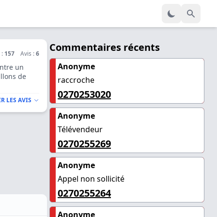
Commentaires récents
 :
157
Avis :
6
Anonyme
ntre un
llons de
raccroche
0270253020
R LES AVIS
Anonyme
Télévendeur
0270255269
Anonyme
Appel non sollicité
0270255264
Anonyme