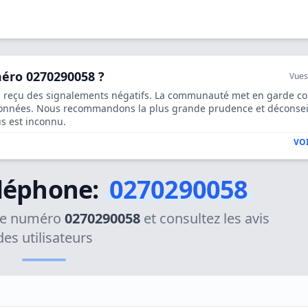
méro 0270290058 ?
Vues
 reçu des signalements négatifs. La communauté met en garde co
 données. Nous recommandons la plus grande prudence et déconsei
us est inconnu.
VOI
léphone:
0270290058
 le numéro
0270290058
et consultez les avis
des utilisateurs